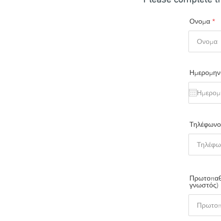
Please complete th
Ονομα
Ημερομην
Τηλέφωνο
Πρωτοπαθή
γνωστός)