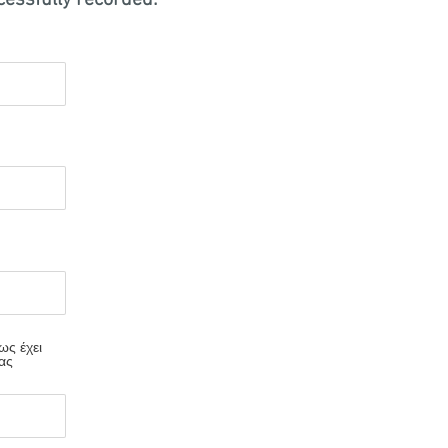
cessfully recorded:
ς έχει
ας