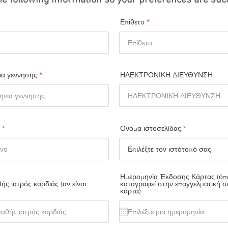
e following information so your preferences are suc
Επίθετο
r
ια γεννησης
*
ΗΛΕΚΤΡΟΝΙΚΗ ΔΙΕΥΘΥΝΣΗ
e
q
u
i
r
e
d
Ονομα ιστοσελίδας
Ημερομηνία Έκδοσης Κάρτας (όπω
ς ιατρός καρδιάς (αν είναι
καταγραφεί στην επαγγελματική σ
κάρτα)