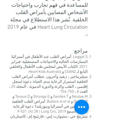
للمساعدة في فهم تجارب واحتياجات
الأشخاص المصابين بأمراض القلب
الخلقية. نُشر هذا الاستطلاع في مجلة
Heart Lung Circulation في عام 2019
.
4
مراجع:
Leggat S. أمراض القلب عند الأطفال في أستراليا:
الممارسات الحالية والاحتياجات المستقبلية. فبراير
2011. الكتاب الأبيض لمجلس طب الأطفال والخلقي
التابع لـ CSANZ و Heart Kids Australia.
سيليرماجير ، ديفيد وآخرون. تتطلب أمراض القلب
الخلقية استمرار الرعاية مدى الحياة: دعوة لسجل
إقليمي ، القلب والرئة والدورة الدموية ، المجلد 25 ،
العدد 8 ، 750-754
Nicolae M و Gentles T و Strange G و Tanous D و
Disney P و Bullock A et al. أمراض القلب الخلقية
عند البالغين في أستراليا ونيوزيلندا: دعوة للرعاية
المثلى. اسمع Lung Circ. 2019 ؛ 28 (4): 521-9.
سترينج جي ، ستيوارت إس ، فارثينج إم ، كاسباريان
إن إيه ، سيلبي إل ، دونيل كو ، إت آل. التعايش مع
أمراض القلب الخلقية والاعتناء بها في أستراليا: رؤى