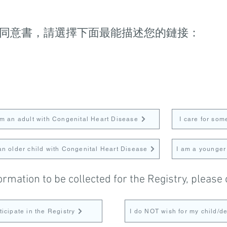
同意書，請選擇下面最能描述您的鏈接：
am an adult with Congenital Heart Disease
I care for so
an older child with Congenital Heart Disease
I am a younger
formation to be collected for the Registry, plea
ticipate in the Registry
I do NOT wish for my child/d