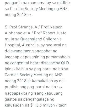
panganib na mamamatay sa midlife
sa Cardiac Society Meeting ng ANZ
noong 2018
.
1,2
Si Prof Strange, A / Prof Nelson
Alphonso at A / Prof Robert Justo
mula sa Queensland Children's
Hospital, Australia, ay nag-aral ng
dalawang taong snapshot ng
laganap at pasanin ng pamamahala
ng congenital heart disease sa QLD.
Ipinakita nila sa pag-aaral na ito sa
Cardiac Society Meeting ng ANZ
noong 2018 at kamakailan ay nai-
publish ang pag-aaral na ito
3 na
nagpapakita ng isang kabuuang
gastos sa pangangalaga ng
kalusugan na $ 13.6 milyon / taon