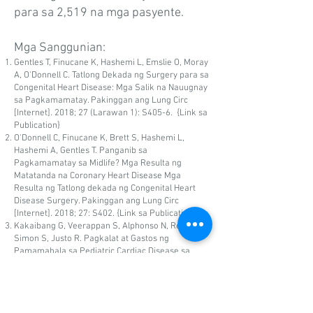
para sa 2,519 na mga pasyente.
Mga Sanggunian: ​
Gentles T, Finucane K, Hashemi L, Emslie O, Moray
A, O'Donnell C. Tatlong Dekada ng Surgery para sa
Congenital Heart Disease: Mga Salik na Nauugnay
sa Pagkamamatay. Pakinggan ang Lung Circ
[Internet]. 2018; 27 (Larawan 1): S405-6.
{Link sa
Publication}
O'Donnell C, Finucane K, Brett S, Hashemi L,
Hashemi A, Gentles T. Panganib sa
Pagkamamatay sa Midlife? Mga Resulta ng
Matatanda na Coronary Heart Disease Mga
Resulta ng Tatlong dekada ng Congenital Heart
Disease Surgery. Pakinggan ang Lung Circ
[Internet]. 2018; 27: S402.
{Link sa Publication}
Kakaibang G, Veerappan S, Alphonso N, Refeld S,
Simon S, Justo R. Pagkalat at Gastos ng
Pamamahala sa Pediatric Cardiac Disease sa
Queensland. Heart Lung Circ. 2021 Peb; 30 (2):
254-260. doi: 10.1016 / j.hlc.2020.06.002.
Ang aming pagsasaliksik