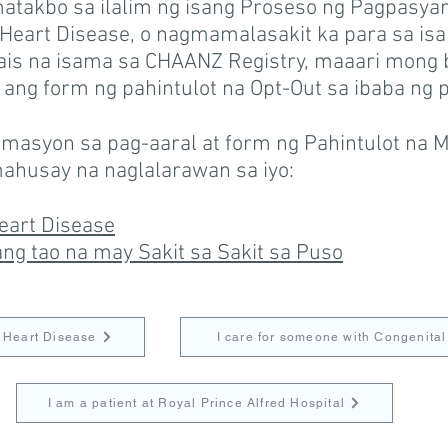
atakbo sa ilalim ng isang Proseso ng Pagpasyan
 Heart Disease, o nagmamalasakit ka para sa is
 nais na isama sa CHAANZ Registry, maaari mon
 ang form ng pahintulot na Opt-Out sa ibaba ng 
asyon sa pag-aaral at form ng Pahintulot na Ma
mahusay na naglalarawan sa iyo:
eart Disease
ng tao na may Sakit sa Sakit sa Puso
 Heart Disease
I care for someone with Congenita
I am a patient at Royal Prince Alfred Hospital