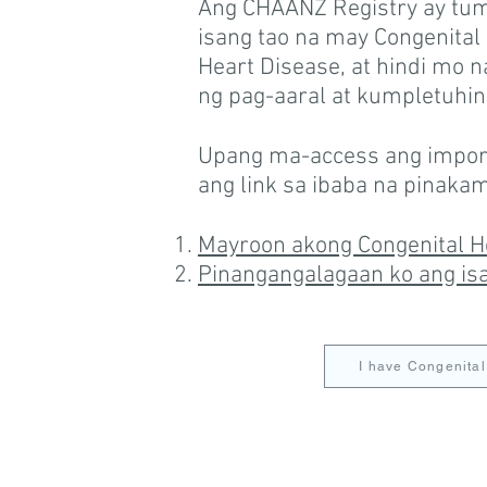
Ang CHAANZ Registry ay tum
isang tao na may Congenital
Heart Disease, at hindi mo
ng pag-aaral at kumpletuhin
Upang ma-access ang imporm
ang link sa ibaba na pinaka
Mayroon akong Congenital H
Pinangangalagaan ko ang isa
I have Congenital