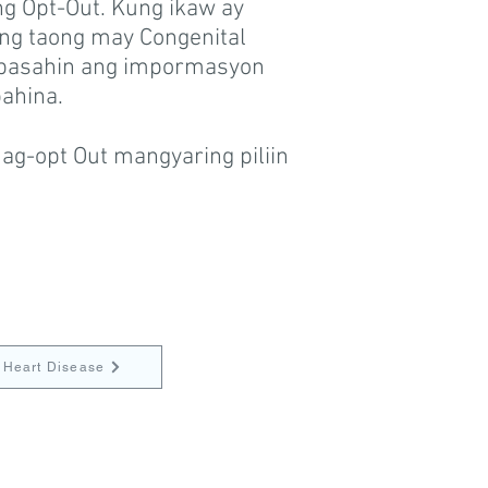
g Opt-Out. Kung ikaw ay
ang taong may Congenital
g basahin ang impormasyon
pahina.
g-opt Out mangyaring piliin
l Heart Disease