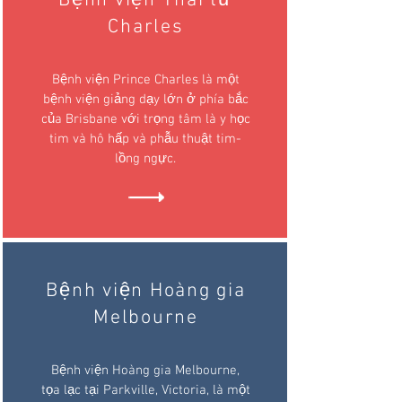
Bệnh viện Thái tử
Charles
Bệnh viện Prince Charles là một
bệnh viện giảng dạy lớn ở phía bắc
của Brisbane với trọng tâm là y học
tim và hô hấp và phẫu thuật tim-
lồng ngực.
Bệnh viện Hoàng gia
Melbourne
Bệnh viện Hoàng gia Melbourne,
tọa lạc tại Parkville, Victoria, là một