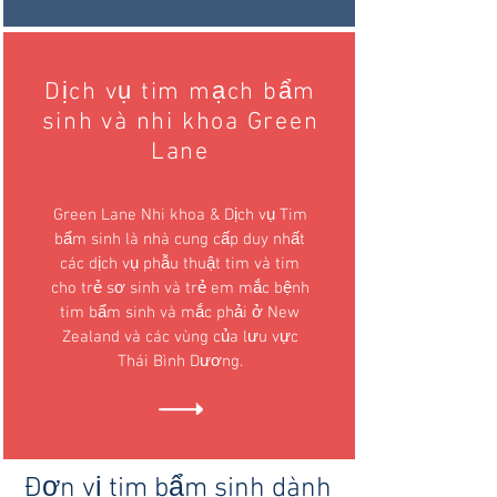
Dịch vụ tim mạch bẩm
sinh và nhi khoa Green
Lane
Green Lane Nhi khoa & Dịch vụ Tim
bẩm sinh là nhà cung cấp duy nhất
các dịch vụ phẫu thuật tim và tim
cho trẻ sơ sinh và trẻ em mắc bệnh
tim bẩm sinh và mắc phải ở New
Zealand và các vùng của lưu vực
Thái Bình Dương.
Đơn vị tim bẩm sinh dành