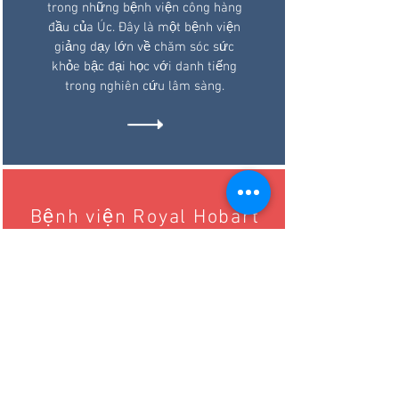
trong những bệnh viện công hàng
đầu của Úc. Đây là một bệnh viện
giảng dạy lớn về chăm sóc sức
khỏe bậc đại học với danh tiếng
trong nghiên cứu lâm sàng.
Bệnh viện Royal Hobart
Bệnh viện Hoàng gia Hobart là một
bệnh viện công ở Khu trung tâm
Hobart, Tasmania, Úc. Bệnh viện
cũng hoạt động như một bệnh viện
giảng dạy hợp tác với Đại học
Tasmania.