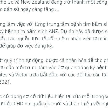
cho Úc và New Zealand đang trở thành một công 
ho dân số ngày càng tăng
.
2
ng làm việc với từng trung tâm bệnh tim bẩm s
 ký bệnh tim bẩm sinh ANZ. Dự án này đã được 
cấp các nguồn lực để bổ nhiệm nhân viên tại cá
để giúp đỡ việc đăng ký.
t quy trình tự động, được cá nhân hóa để cho ph
tại của mỗi trung tâm vào Cơ quan đăng ký bện
es và Victoria đã bắt đầu, với các đối tác còn lạ
2021.
ục sử dụng cơ sở dữ liệu hiện tại của mỗi trang
 liệu CHD hai quốc gia mới và thân thiện với ng