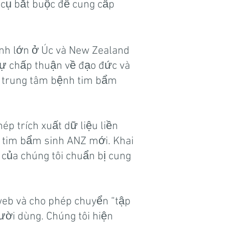
cụ bắt buộc để cung cấp
inh lớn ở Úc và New Zealand
sự chấp thuận về đạo đức và
c trung tâm bệnh tim bẩm
ép trích xuất dữ liệu liền
h tim bẩm sinh ANZ mới. Khai
i của chúng tôi chuẩn bị cung
 web và cho phép chuyển “tập
ười dùng. Chúng tôi hiện