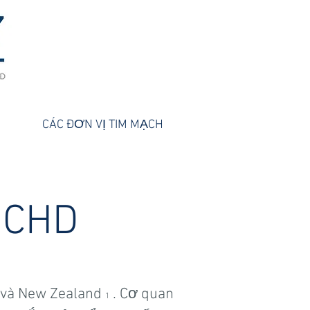
I
CÁC ĐƠN VỊ TIM MẠCH
 CHD
c và New Zealand
. Cơ quan
1